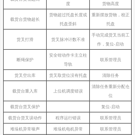
货物高度
度
重新摆放货物，校正
货物超过托盘长度或
载货台货物超长
托盘
托盘歪斜
手动完成货叉当前工
货叉打滑
货叉脉冲计数不准
作，复位-启动
安全钳动作卡主立柱
联系管理员
断绳保护
导轨
清除任务
货叉空出库
货叉取货位没有托盘
清除任务重新分配仓
载货台重入库
上位机调度错误
位
复位-启动
载货台货叉保护
联系管理员
载货台货叉误动作
程序运行错误
联系管理员
堆垛机异常噪声
堆垛机电机异常