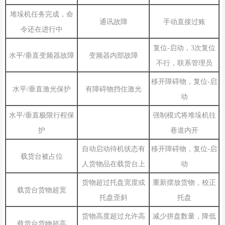
堆垛机任务完成，命
手动直接过账
通讯故障
令还在进行中
复位-启动，3次复位
水平/垂直变频器故障
变频器内部故障
不行，联系管理员
移开障碍物，复位-启
水平/垂直激光保护
有障碍物挡住激光
动
强制模式将堆垛机往
水平/垂直极限行程保
巷道内开
护
移开障碍物，复位-启
自动启动待机状态有
载货台被占位
动
人货物品在载货台上
重新摆放货物，校正
货物超过托盘宽度或
载货台货物超宽
托盘
托盘歪斜
减少拼盘数量，降低
货物高度超过允许高
载货台货物超高