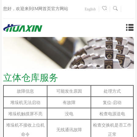
您好，欢迎来到IM网首页官方网站
English
立体仓库服务
处理方式
故障信息
可能发生原因
复位-启动
堆垛机无法启动
有故障
检查电源送电
堆垛机触摸屏不亮
没电
检查交换机是否工作
堆垛机不接收上位机
无线通讯故障
正常
命令