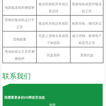
更换电机或暂停输送
输送机电机异常或过
地面输送线热继报警
机工作
度运转
货物在输送机运行不
检查光电，擦拭灰尘
输送机光电没有感应
正常
减少货物，检查电子
托盘上货物太多或电
货物超重
称是否正常
子称损坏
堆垛机收出叉异常摩
更换托盘
托盘损坏
擦响声
联系我们
我需要更多的IM网首页信息
销售