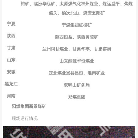
裕矿、临汾华泓矿、太原煤气化神州煤业、煤运盛平、焦煤
偏关、榆次北山、潞安五阳矿
宁夏
宁煤集团红柳矿
陕西
陕西恒益、陕西黄陵矿
甘肃
兰州阿甘煤业、甘肃华亭、甘肃窑街
山东
山东能源华恒煤业
安徽
皖北煤业岚县昌恒、淮南矿业
黑龙江
双鸭山矿务局
河南
郑煤集团
阳煤集团新景煤矿
现场运行情况