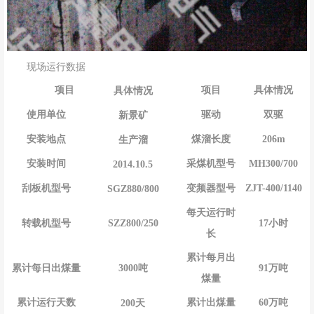
现场运行数据
项目
具体情况
项目
具体情况
驱动
双驱
使用单位
新景矿
煤溜长度
206m
安装地点
生产溜
采煤机型号
MH300/700
安装时间
2014.10.5
变频器型号
ZJT-400/1140
刮板机型号
SGZ880/800
每天运行时
SZZ800/250
17小时
转载机型号
长
累计每月出
3000吨
91万吨
累计每日出煤量
煤量
累计出煤量
60万吨
累计运行天数
200天