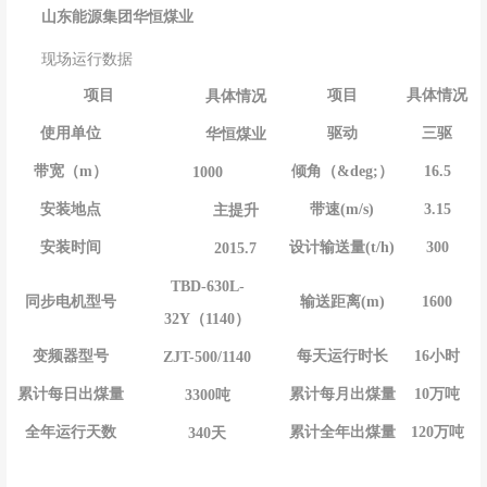
山东能源集团华恒煤业
现场运行数据
项目
项目
具体情况
具体情况
驱动
使用单位
三驱
华恒煤业
倾角（&deg;）
带宽（m）
16.5
1000
带速(m/s)
安装地点
3.15
主提升
设计输送量(t/h)
安装时间
300
2015.7
TBD-630L-
输送距离(m)
同步电机型号
1600
32Y（1140）
每天运行时长
变频器型号
16小时
ZJT-500/1140
累计每月出煤量
累计每日出煤量
10万吨
3300吨
累计全年出煤量
全年运行天数
120万吨
340天