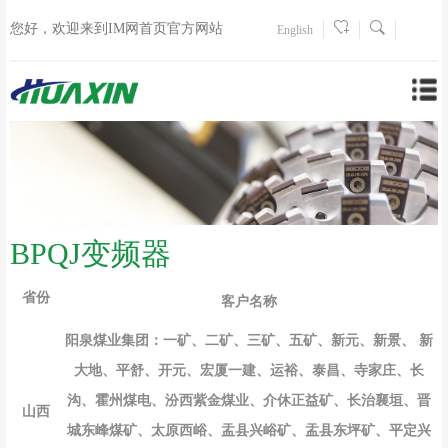
您好，欢迎来到IM网首页官方网站
English
BPQJ变频器
省份
客户名称
阳泉煤业集团：一矿、二矿、三矿、五矿、新元、新景、 新
大地、平舒
、
开元、宏厦一建、运裕、泰昌、寺家庄、长
沟
、
霍州煤电、汾西紫金煤业、介休正益矿、长治襄垣、晋
山西
城东峰煤矿、太原西峪、盂县兴峪矿、盂县东坪矿、平定兴