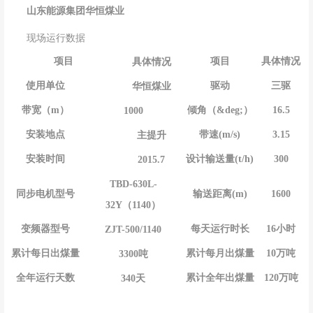
山东能源集团华恒煤业
现场运行数据
项目
项目
具体情况
具体情况
驱动
使用单位
三驱
华恒煤业
倾角（&deg;）
带宽（m）
16.5
1000
带速(m/s)
安装地点
3.15
主提升
设计输送量(t/h)
安装时间
300
2015.7
TBD-630L-
输送距离(m)
同步电机型号
1600
32Y（1140）
每天运行时长
变频器型号
16小时
ZJT-500/1140
累计每月出煤量
累计每日出煤量
10万吨
3300吨
累计全年出煤量
全年运行天数
120万吨
340天