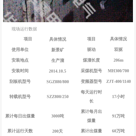
现场运行数据
项目
具体情况
项目
具体情况
驱动
双驱
使用单位
新景矿
煤溜长度
206m
安装地点
生产溜
采煤机型号
MH300/700
安装时间
2014.10.5
变频器型号
ZJT-400/1140
刮板机型号
SGZ880/800
每天运行时
SZZ800/250
17小时
转载机型号
长
累计每月出
3000吨
91万吨
累计每日出煤量
煤量
累计出煤量
60万吨
累计运行天数
200天