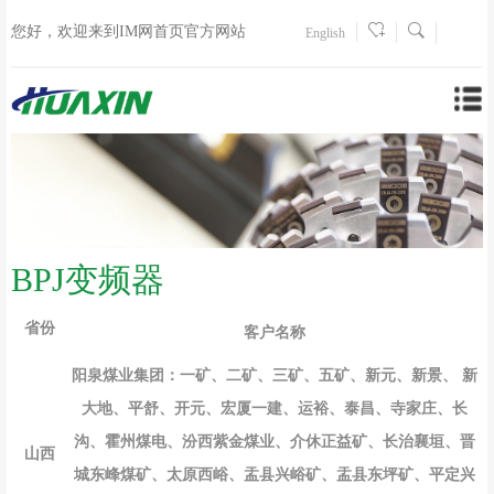
您好，欢迎来到IM网首页官方网站
English
BPJ变频器
省份
客户名称
阳泉煤业集团：一矿、二矿、三矿、五矿、新元、新景、 新
大地、平舒
、
开元、宏厦一建、运裕、泰昌、寺家庄、长
沟
、
霍州煤电、汾西紫金煤业、介休正益矿、长治襄垣、晋
山西
城东峰煤矿、太原西峪、盂县兴峪矿、盂县东坪矿、平定兴