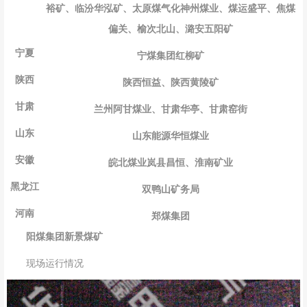
裕矿、临汾华泓矿、太原煤气化神州煤业、煤运盛平、焦煤
偏关、榆次北山、潞安五阳矿
宁夏
宁煤集团红柳矿
陕西
陕西恒益、陕西黄陵矿
甘肃
兰州阿甘煤业、甘肃华亭、甘肃窑街
山东
山东能源华恒煤业
安徽
皖北煤业岚县昌恒、淮南矿业
黑龙江
双鸭山矿务局
河南
郑煤集团
阳煤集团新景煤矿
现场运行情况