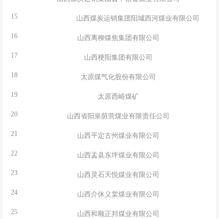
15
山西煤炭运销集团阳城西河煤业有限公司
16
山西离柳煤焦集团有限公司
17
山西梗阳集团有限公司
18
太原煤气化股份有限公司
19
太原西峪煤矿
20
山西省阳泉荫营煤业有限责任公司
21
山西平定古州煤业有限公司
22
山西盂县东坪煤业有限公司
23
山西灵石天悦煤业有限公司
24
山西介休义棠煤业有限公司
25
山西和顺正邦煤业有限公司