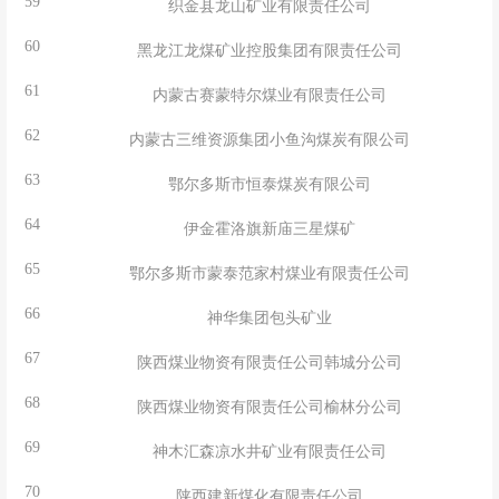
59
织金县龙山矿业有限责任公司
60
黑龙江龙煤矿业控股集团有限责任公司
61
内蒙古赛蒙特尔煤业有限责任公司
62
内蒙古三维资源集团小鱼沟煤炭有限公司
63
鄂尔多斯市恒泰煤炭有限公司
64
伊金霍洛旗新庙三星煤矿
65
鄂尔多斯市蒙泰范家村煤业有限责任公司
66
神华集团包头矿业
67
陕西煤业物资有限责任公司韩城分公司
68
陕西煤业物资有限责任公司榆林分公司
69
神木汇森凉水井矿业有限责任公司
70
陕西建新煤化有限责任公司