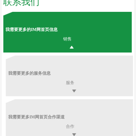
联系我们
我需要更多的IM网首页信息
销售
我需要更多的服务信息
服务
我需要更多IM网首页合作渠道
合作