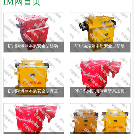
IM网首页
矿用隔爆兼本质安全型移动变
矿用隔爆兼本质安全型移动变
电站用永磁高压真空
电站用低压保护箱
矿用隔爆兼本质安全型真空馈
PBG系列矿用隔爆型高压真空
电开关
配电装置