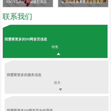
PBGY系列矿用隔爆型高压永
矿用隔爆兼本质安全型真空电
磁机构真空配电装置
磁起动器
联系我们
我需要更多的IM网首页信息
销售
我需要更多的服务信息
服务
我需要更多IM网首页合作渠道