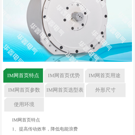
IM网首页特点
IM网首页优势
IM网首页用途
IM网首页参数
IM网首页选型表
外形尺寸
使用环境
IM网首页特点
1、提高传动效率，降低电能浪费