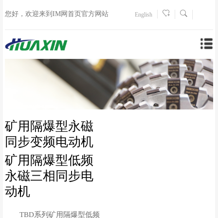
您好，欢迎来到IM网首页官方网站
English
矿用隔爆型永磁
同步变频电动机
矿用隔爆型低频
永磁三相同步电
动机
TBD系列矿用隔爆型低频